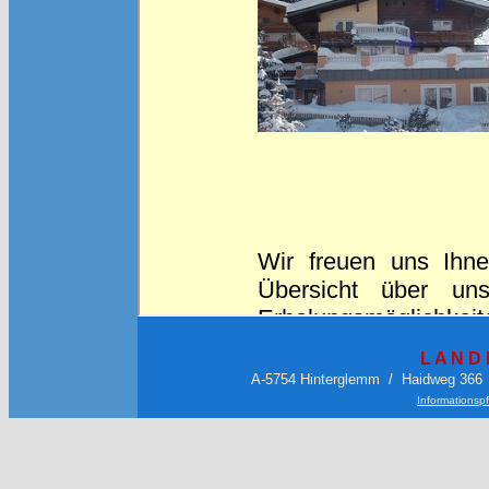
L A N D
A-5754 Hinterglemm / Haidweg 366 
Informationsp